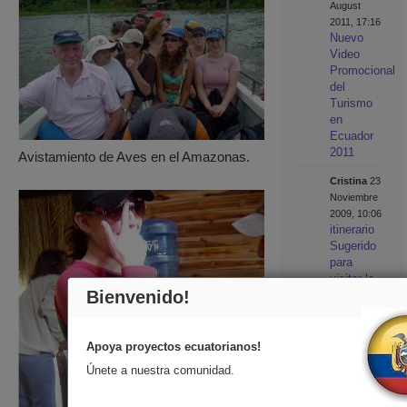
August
2011, 17:16
Nuevo
Video
Promocional
del
Turismo
en
Ecuador
2011
Avistamiento de Aves en el Amazonas.
Cristina
23
Noviembre
2009, 10:06
itinerario
Sugerido
para
visitar la
Bienvenido!
Sierra de
Ecuador
Cristina
16
Apoya proyectos ecuatorianos!
Julio 2012,
Únete a nuestra comunidad.
18:33
Visa a
México