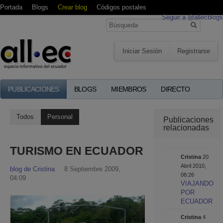
Portada
Blogs
Crear blog
Códigos postales
Seguir a @allecblogs
Iniciar Sesión
Registrarse
PUBLICACIONES
BLOGS
MIEMBROS
DIRECTO
Todos
Personal
Publicaciones
relacionadas
TURISMO EN ECUADOR
Cristina
20
Abril 2010,
blog de Cristina
8 Septiembre 2009,
08:26
04:09
VIAJANDO
POR
ECUADOR
Cristina
4