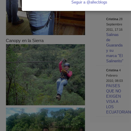
Seguir a @allecblogs
para
Ecuatorianos
Cristina
28
Septiembre
2011, 17:16
Salinas
de
Canopy en la Sierra
Guaranda
y su
marca "El
Salinerito"
Cristina
4
Febrero
2010, 08:03
PAISES
QUE NO
EXIGEN
VISA A
LOS
ECUATORIA