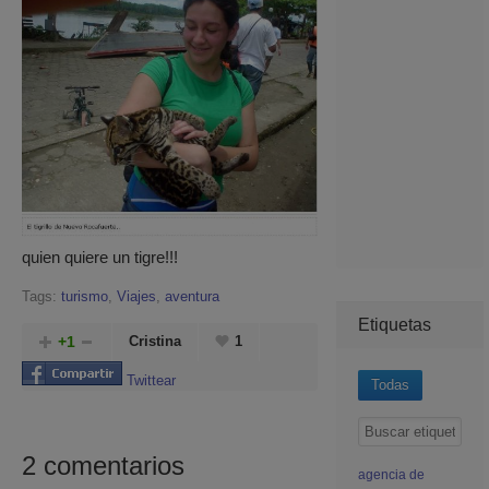
quien quiere un tigre!!!
Tags:
turismo
,
Viajes
,
aventura
Etiquetas
+1
Cristina
1
Twittear
Todas
2
comentarios
agencia de